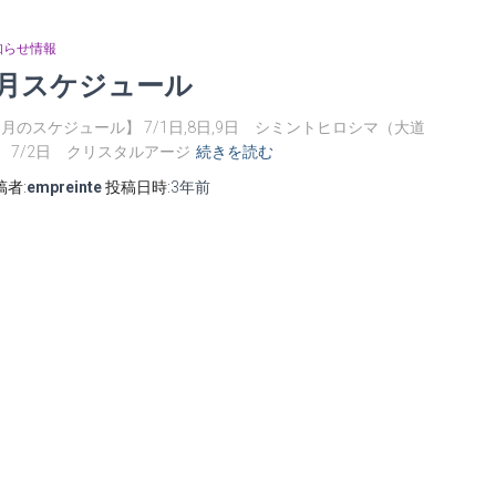
知らせ情報
7月スケジュール
7月のスケジュール】 7/1日,8日,9日 シミントヒロシマ（大道
） 7/2日 クリスタルアージ
続きを読む
稿者:
empreinte
投稿日時:
3年
前