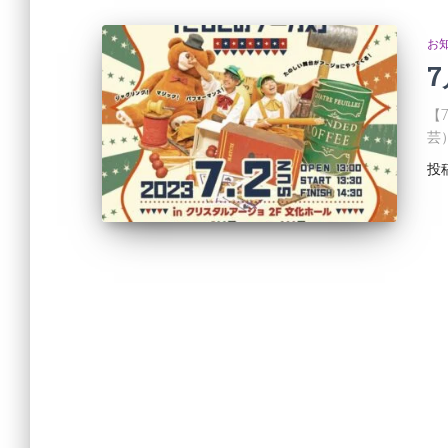
お
【
芸
投