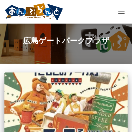
ナ
ビ
ゲ
ー
広島ゲートパークプラザ
シ
ョ
ン
を
切
り
替
え