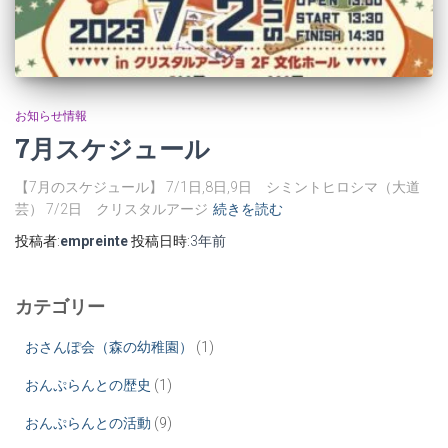
お知らせ情報
7月スケジュール
【7月のスケジュール】 7/1日,8日,9日 シミントヒロシマ（大道
芸） 7/2日 クリスタルアージ
続きを読む
投稿者:
empreinte
投稿日時:
3年
前
カテゴリー
おさんぽ会（森の幼稚園）
(1)
おんぷらんとの歴史
(1)
おんぷらんとの活動
(9)