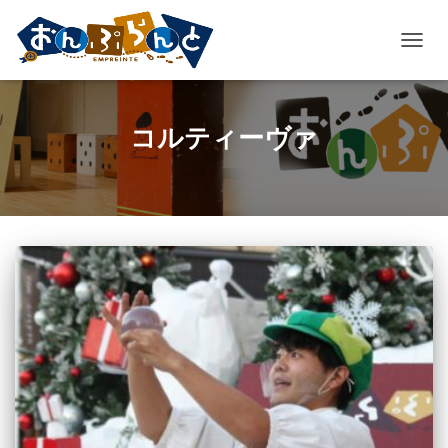
ナ
ビ
ゲ
ー
コルティーヴァ
シ
ョ
ン
を
切
り
替
え