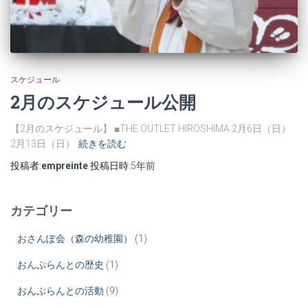
スケジュール
2月のスケジュール公開
【2月のスケジュール】 ■THE OUTLET HIROSHIMA 2月6日（日）
2月13日（日）
続きを読む
投稿者:
empreinte
投稿日時:
5年
前
カテゴリー
おさんぽ会（森の幼稚園）
(1)
おんぷらんとの歴史
(1)
おんぷらんとの活動
(9)