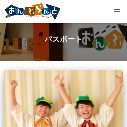
ナ
ビ
ゲ
ー
パスポート
シ
ョ
ン
を
切
り
替
え