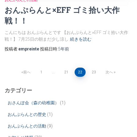
おんぷらんとの活動
おんぷらんと×EFF ゴミ拾い大作
戦！！
こんにちは おんぷらんとです 【おんぷらんと×EFF ゴミ拾い大作
戦！】 7月25日の朝まだ少し涼し
続きを読む
投稿者:
empreinte
投稿日時:
5年
前
投
前へ
1
…
21
22
23
次へ
稿
カテゴリー
の
おさんぽ会（森の幼稚園）
(1)
ペ
おんぷらんとの歴史
(1)
おんぷらんとの活動
(9)
ー