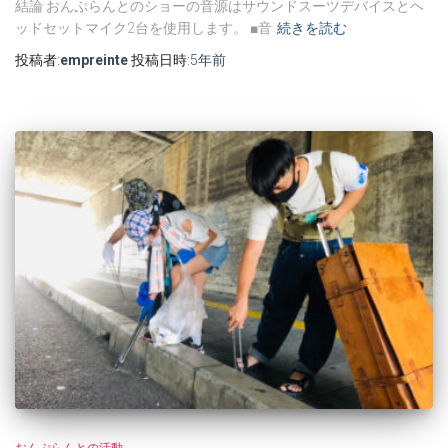
結論 おんぷらんとのショーの音源はサウンドスーツデバイスとヘ
ッドセットマイク2台を使用します。 ■音
続きを読む
投稿者:
empreinte
投稿日時:
5年
前