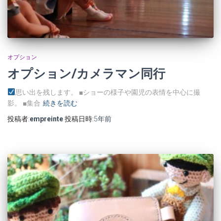
オプション
オプション/カメラマン同行
思い出を残します。 ■ショーの様子や園児の表情を中心に撮
影。 ■集合
続きを読む
投稿者:
empreinte
投稿日時:
5年
前