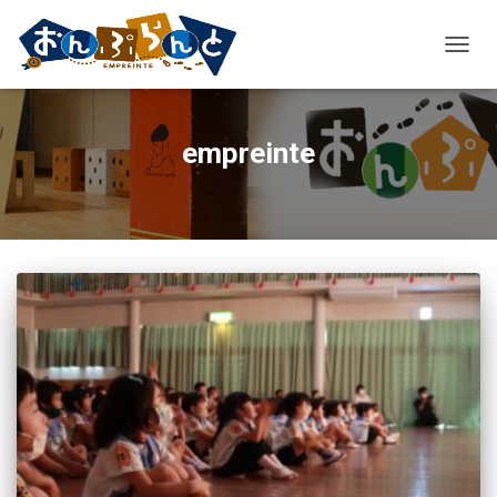
ナ
ビ
ゲ
ー
empreinte
シ
ョ
ン
を
切
り
替
え