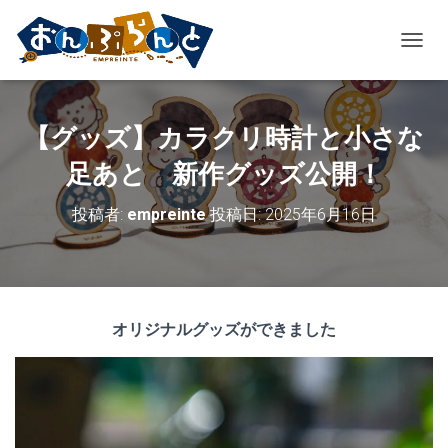
ナ
ビ
ゲ
ー
【グッズ】カラクリ時計と小さな
シ
ョ
足あと 新作グッズ公開！
ン
を
切
投稿者:
empreinte
投稿日:
2025年6月16日
り
替
え
オリジナルグッズができました