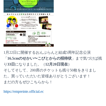
1月22日に開催するおんぷらんと結成5周年記念公演
「
16.5cmのせかい〜こびとからの招待状
」まで気づけば残
り
33日
になりました。（
12月20日現在
）
そしてそして、200席のチケットも残り50枚をきりまし
た。買っていただいた皆様ありがとうございます！
まだの方もぜひこちらから！
https://empreinte.official.ec