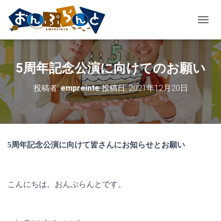
ナ
ビ
ゲ
ー
5周年記念公演に向けてのお願い
シ
ョ
ン
投稿者:
empreinte
投稿日:
2021年12月20日
を
切
り
替
え
5周年記念公演に向けて
皆さんにお知らせとお願い
こんにちは。おんぷらんとです。