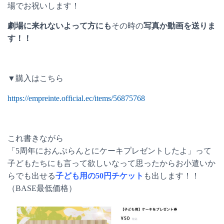
場でお祝いします！
劇場に来れないよって方にも
その時の
写真か動画を送りま
す！！
▼購入はこちら
https://empreinte.official.ec/items/56875768
これ書きながら
「5周年におんぷらんとにケーキプレゼントしたよ」って
子どもたちにも言って欲しいなって思ったからお小遣いか
らでも出せる
子ども用の50円チケット
も出します！！
（BASE最低価格）