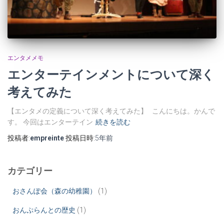
エンタメメモ
エンターテインメントについて深く
考えてみた
【エンタメの定義について深く考えてみた】 こんにちは。かんで
す。 今回はエンターテイン
続きを読む
投稿者:
empreinte
投稿日時:
5年
前
カテゴリー
おさんぽ会（森の幼稚園）
(1)
おんぷらんとの歴史
(1)