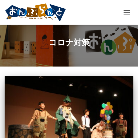
ナ
ビ
ゲ
ー
コロナ対策
シ
ョ
ン
を
切
り
替
え